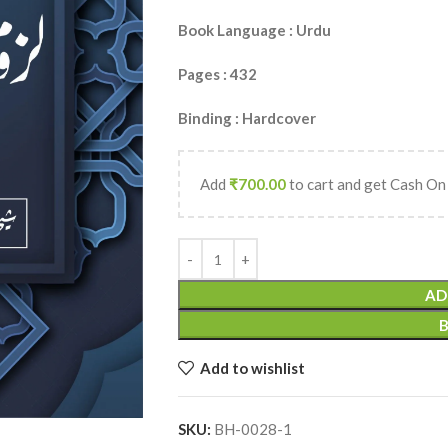
Book Language : Urdu
Pages : 432
Binding : Hardcover
Add
₹
700.00
to cart and get Cash On
AD
Add to wishlist
SKU:
BH-0028-1