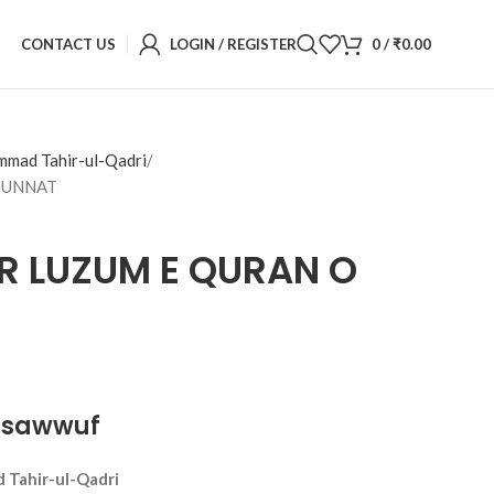
CONTACT US
LOGIN / REGISTER
0
/
₹
0.00
mmad Tahir-ul-Qadri
SUNNAT
 LUZUM E QURAN O
asawwuf
 Tahir-ul-Qadri