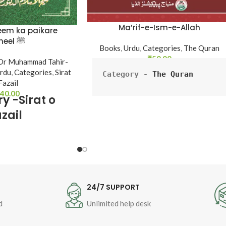
Ma’rif-e-Ism-e-Allah
eem ka paikare
Jameel ﷺ
Books
,
Urdu
,
Categories
,
The Quran
₹
50.00
 Dr Muhammad Tahir-
rdu
,
Categories
,
Sirat
Category - 
The Quran
Fazail
40.00
y -
Sirat o
Author - Shaykh-ul-Islam 
zail
Dr Muhammad Tahir-ul-
ul-Islam Dr Muhammad
Qadri
nguage - Urdu Pages -
Language - Urdu
nding - SB
Pages - 42
Binding - Softcover
T
24/7 SUPPORT
d
Unlimited help desk