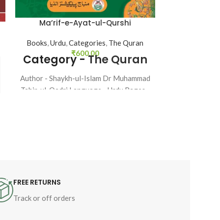
Sifat-e-
Ma’rif-e-Ayat-ul-Qurshi
Books
,
Urdu
,
Categories
,
The Quran
Author
,
Shaykh
₹
600.00
Category -
The Quran
Tahir-ul-
Catego
Author - Shaykh-ul-Islam Dr Muhammad
Categor
Tahir-ul-Qadri Language - Urdu Pages -
518 Binding - HB
Author - Shay
Tahir-ul-Qadri
64
FREE RETURNS
Track or off orders