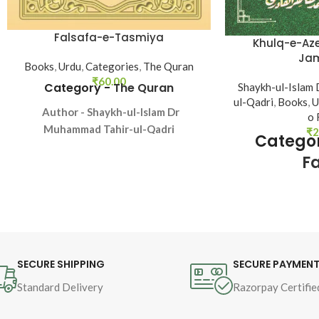
Falsafa-e-Tasmiya
Khulq-e-Az
Books
,
Urdu
,
Categories
,
The Quran
₹
60.00
Category -
The Quran
Shaykh-ul-Islam
ul-Qadri
,
Books
,
U
Author - Shaykh-ul-Islam Dr
o 
Muhammad Tahir-ul-Qadri
₹
2
Categor
Language - Urdu
Fa
Pages - 48
Binding - Softcover
Author - Shaykh-
Tahir-ul-Qadri La
104 Bi
SECURE SHIPPING
SECURE PAYMEN
Standard Delivery
Razorpay Certifie