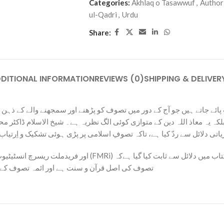
Categories:
Akhlaq o Tasawwuf
,
Author
ul-Qadri
,
Urdu
Share:
DITIONAL INFORMATION
REVIEWS (0)
SHIPPING & DELIVER
 جاتے ہیں جو آج کے دور میں تصوف کو پڑھنے اور سمجھنے والے کے ذہن می
کہ یہ معاذ اللہ دین کے متوازی کوئی الگ نظریہ ہے۔ شیخ الاسلام ڈاکٹر 
زیاتی دلائل سے ردّ کیا ہے، تاکہ تصوفِ اسلامی پر پڑی ہوئی تشکیک و اِر
تصوف کی اصل قرآن و سنت ہے اور ائمہ تصوف کے ہاں