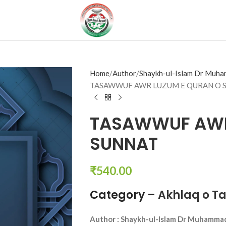
Home
Author
Shaykh-ul-Islam Dr Muha
TASAWWUF AWR LUZUM E QURAN O 
TASAWWUF AWR
SUNNAT
₹
540.00
Category –
Akhlaq o T
Author :
Shaykh-ul-Islam Dr Muhammad