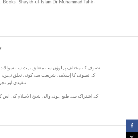
,
Books
,
Shaykh-ul-Islam Dr Muhammad Tahir-
Y
تصوف کے مختلف پہلوؤں سے متعلق بہت سے سوالات پائے
کہ تصوف کا اِسلامی شریعت سے کوئی تعلق نہیں، بل،
تنقیدی اور تج
Face
X