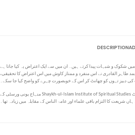
DESCRIPTION
AD
ں شکوک و شبہات پیدا کرتے ہیں۔ ان ميں سے ایک اعتراض یہ کیا جاتا ہے
محمد طاہر القادری نے اس منفرد و ممتاز کاوش میں اس اعتراض کا تحقیقی
تیاب کی دبیز تہوں کو چھانٹ کر اس کے خوبصورت چہرے کو واضح کیا جا سکے۔
منہاج یونی ورسٹی کے Shaykh-ul-Islam Institute of Spiritual Studies اور فریدملت ریسرچ انسٹیٹیوٹ (FMRi) کے اشتراک سے طبع ہونے والی شیخ الاسلام کی اس کتاب میں دلائل سے ثابت کیا گیا ہےکہ
 شریعت کا التزام باقی علماء اور عامۃ الناس کے مقابلہ میں زیادہ تھا۔